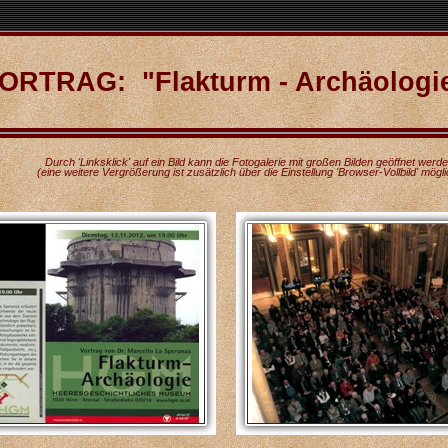
ORTRAG: "Flakturm - Archäologi
Durch 'Linksklick' auf ein Bild kann die Fotogalerie mit großen Bilden geöffnet werd
(eine weitere Vergrößerung ist zusätzlich über die Einstellung 'Browser-Vollbild' mögli