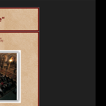
e"
en
ch)